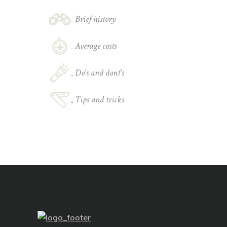
Brief history
Average costs
Do's and dont's
Tips and tricks